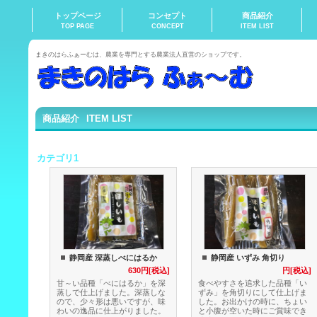
トップページ
コンセプト
商品紹介
TOP PAGE
CONCEPT
ITEM LIST
まきのはらふぁーむは、農業を専門とする農業法人直営のショップです。
商品紹介
ITEM LIST
カテゴリ1
静岡産 深蒸しべにはるか
静岡産 いずみ 角切り
630円[税込]
円[税込]
甘～い品種「べにはるか」を深
食べやすさを追求した品種「い
蒸しで仕上げました。深蒸しな
ずみ」を角切りにして仕上げま
ので、少々形は悪いですが、味
した。お出かけの時に、ちょい
わいの逸品に仕上がりました。
と小腹が空いた時にご賞味でき